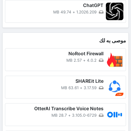
ChatGPT
49.74 MB
+
1.2026.209
موصى به لك
NoRoot Firewall
2.57 MB
+
4.0.2
SHAREit Lite
63.61 MB
+
3.17.59
OtterAI Transcribe Voice Notes
28.7 MB
+
3.105.0-6729