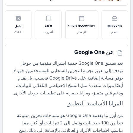
22.18 MB
1.320.955391812
6.0+
شامل
الحجم
الإصدار
أندرويد
ARCH
عن Google One
يعد تطبيق Google One خدمة اشتراك مقدمة من جوجل
تهدف إلى تعزيز تجربة التخزين السحابي للمستخدمين. فهو لا
يوفر مساحة إضافية على Google Drive فحسب، بل يقدم
أيضًا ميزات متعددة مثل النسخ الاحتياطي التلقائي للبيانات،
ودعم فني متميز، ومزايا حصرية على تطبيقات جوجل الأخرى.
المزايا الأساسية للتطبيق
من أبرز ما يقدمه Google One هو مساحات تخزين متنوعة
تبدأ من 100 جيجابايت وتصل إلى 2 تيرابايت أو أكثر، مما
يناسب احتياجات الأفراد والعائلات. بالإضافة إلى ذلك، يتيح