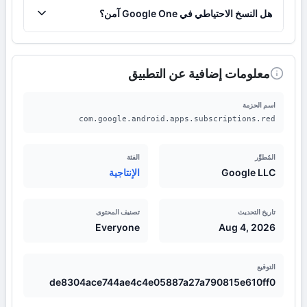
نعم، يسمح Google One بمشاركة المساحة التخزينية مع 5
هل النسخ الاحتياطي في Google One آمن؟
أشخاص آخرين دون الحاجة إلى مشاركة كلمة المرور.
نعم، تستخدم جوجل تقنيات تشفير متقدمة لحماية البيانات
من الوصول غير المصرح به، مما يجعل النسخ الاحتياطي آمنًا
تمامًا.
معلومات إضافية عن التطبيق
اسم الحزمة
com.google.android.apps.subscriptions.red
المُطوِّر
الفئة
Google LLC
الإنتاجية
تاريخ التحديث
تصنيف المحتوى
Everyone
Aug 4, 2026
التوقيع
de8304ace744ae4c4e05887a27a790815e610ff0